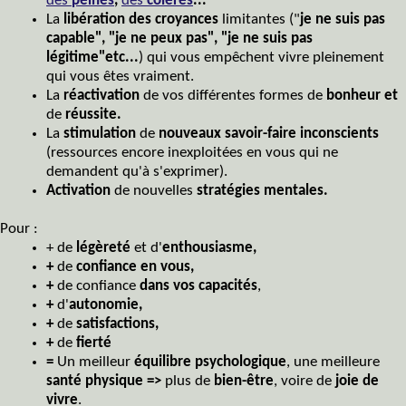
des
peines
,
des
colères
...
La
libération des croyances
limitantes ("
je ne suis pas
capable", "je ne peux pas", "je ne suis pas
légitime"etc...
) qui vous empêchent vivre pleinement
qui vous êtes vraiment.
La
réactivation
de vos différentes formes de
bonheur et
de
réussite.
La
stimulation
de
nouveaux savoir-faire inconscients
(ressources encore inexploitées en vous qui ne
demandent qu'à s'exprimer).
Activation
de nouvelles
stratégies mentales.
Pour :
+ de
légèreté
et d'
enthousiasme,
+
de
confiance en vous,
+
de confiance
dans vos capacités
,
+
d'
autonomie,
+
de
satisfactions,
+
de
fierté
=
Un meilleur
équilibre psychologique
, une meilleure
santé physique
=>
plus de
bien-être
, voire de
joie de
vivre
.